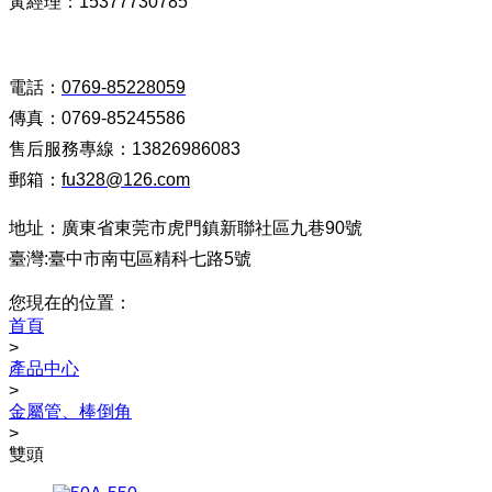
黃經理：15377730785
電話：
0769-85228059
傳真：0769-85245586
售后服務專線：13826986083
郵箱：
fu328@126.com
地址：廣東省東莞市虎門鎮新聯社區九巷90號
臺灣:臺中市南屯區精科七路5號
您現在的位置：
首頁
>
產品中心
>
金屬管、棒倒角
>
雙頭