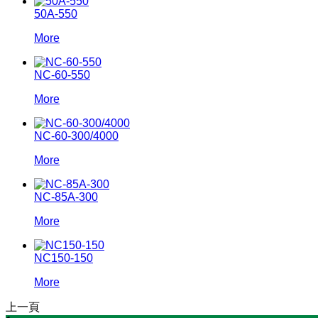
50A-550
More
NC-60-550
More
NC-60-300/4000
More
NC-85A-300
More
NC150-150
More
上一頁