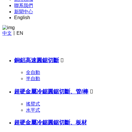
聯系我們
新聞中心
English
中文
丨
EN
銅鋁高速圓鋸切斷

全自動
半自動
超硬金屬冷鋸圓鋸切斷、管/棒

搖臂式
水平式
超硬金屬冷鋸圓鋸切斷、板材