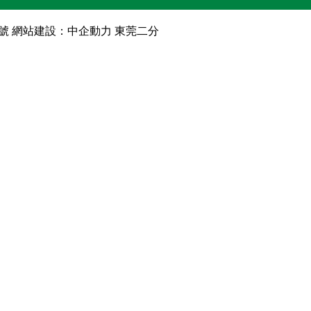
0號
網站建設：
中企動力
東莞二分