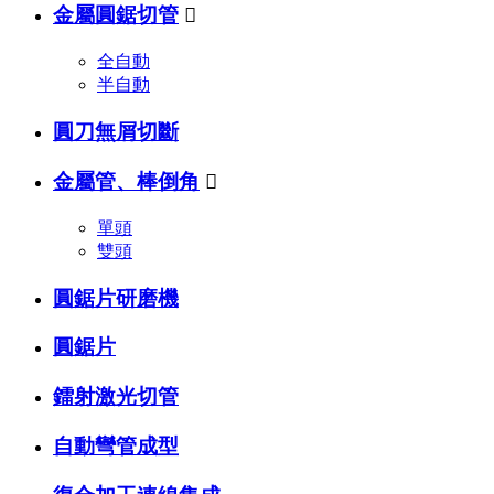
金屬圓鋸切管

全自動
半自動
圓刀無屑切斷
金屬管、棒倒角

單頭
雙頭
圓鋸片研磨機
圓鋸片
鐳射激光切管
自動彎管成型