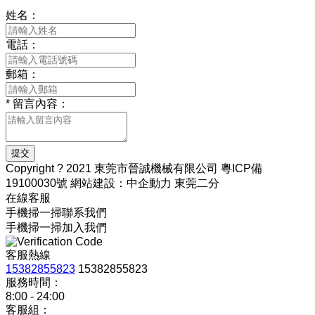
姓名：
電話：
郵箱：
*
留言內容：
提交
Copyright ? 2021 東莞市晉誠機械有限公司
粵ICP備
19100030號
網站建設：
中企動力
東莞二分
在線客服
手機掃一掃聯系我們
手機掃一掃加入我們
客服熱線
15382855823
15382855823
服務時間：
8:00 - 24:00
客服組：